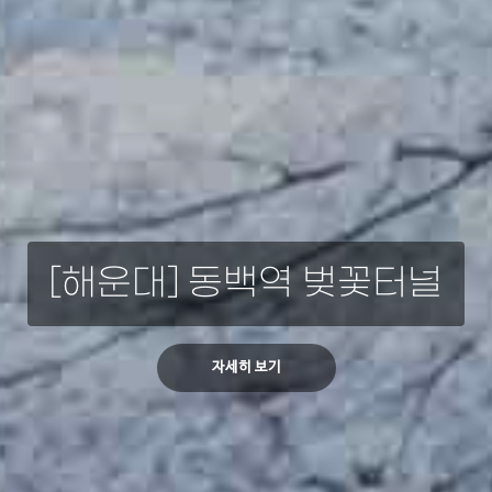
[해운대] 동백역 벚꽃터널
자세히 보기