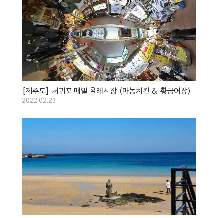
[제주도] 서귀포 매일 올레시장 (마농치킨 & 황금어장)
2022.02.23