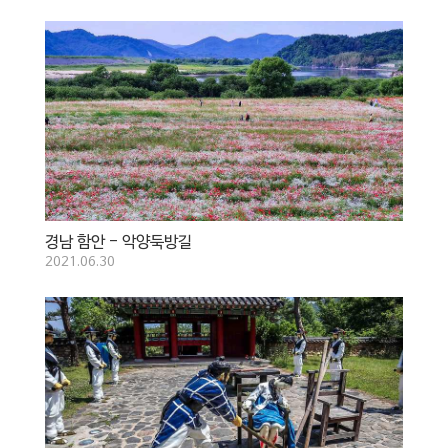
경남 함안 - 악양둑방길
2021.06.30