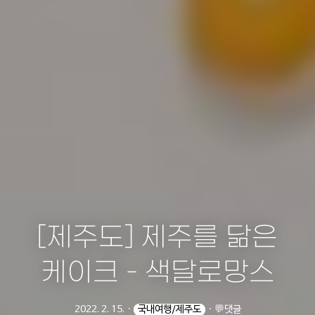
[제주도] 제주를 닮은
케이크 - 색달로망스
2022. 2. 15.
ㆍ
국내여행/제주도
ㆍ
💬댓글