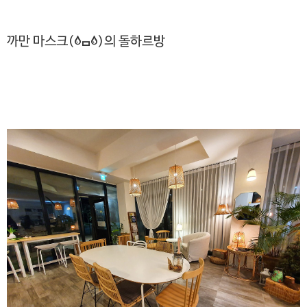
까만 마스크(;ㅁ;)의 돌하르방