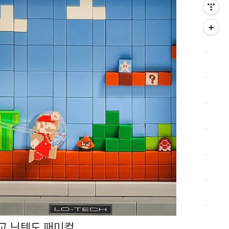
고 닌텐도 패미컴