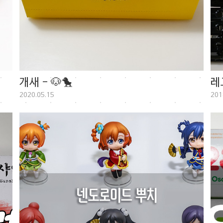
개새 - 🐶🐤
레
2020.05.15
201