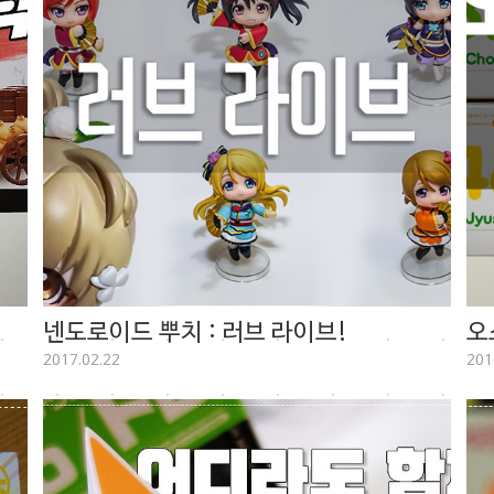
넨도로이드 뿌치 : 러브 라이브!
오
2017.02.22
201