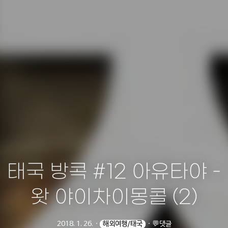
태국 방콕 #12 아유타야 -
왓 야이차이몽콜 (2)
2018. 1. 26.
ㆍ
해외여행/태국
ㆍ
💬댓글