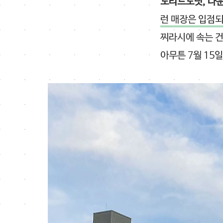
노티드도넛, 다운
런 매장은 입점
찌라시에 속는 건
아무튼 7월 15