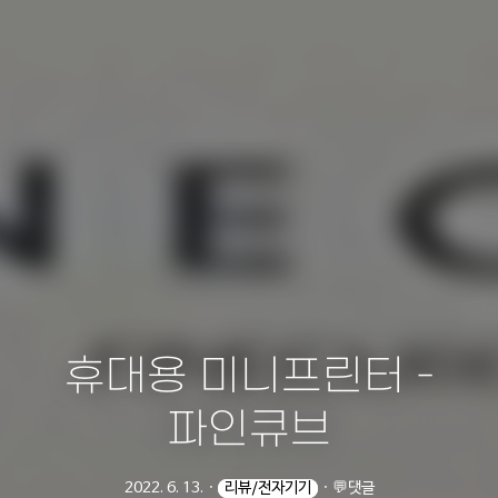
휴대용 미니프린터 -
파인큐브
2022. 6. 13.
ㆍ
리뷰/전자기기
ㆍ
💬댓글