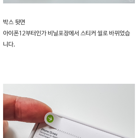
박스 뒷면
아이폰12부터인가 비닐포장에서 스티커 씰로 바뀌었습
니다.