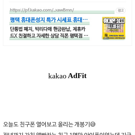
https://pf.kakao.com/_xawBmn/
광고
평택 휴대폰성지 특가 시세표 휴대폰
성지 직폰평택점
단통법 폐지, 박리다매 현금완납, 제휴카
드X 친절하고 자세한 상담 직폰 평택점 휴
대폰성지 시세표 매일확인가능
오늘도 친구폰 열어보고 올리는 개봉기😅