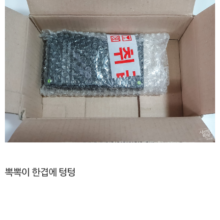
뽁뽁이 한겹에 텅텅