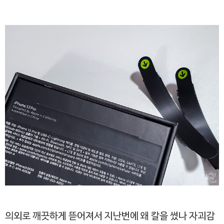
의외로 깨끗하게 뜯어져서 지난번에 왜 칼을 썼나 자괴감