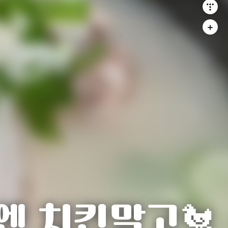
엔 치킨말고🐔