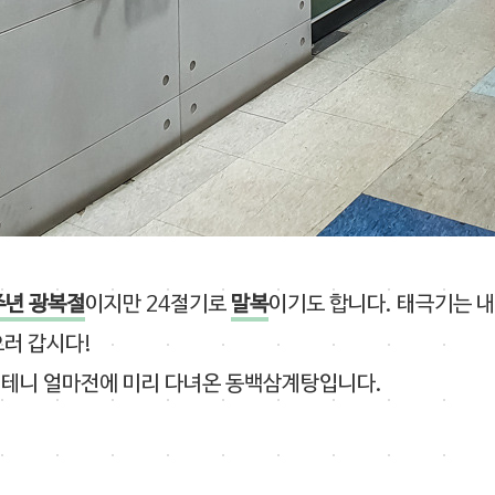
주년 광복절
이지만 24절기로
말복
이기도 합니다. 태극기는 
으러 갑시다!
빌테니 얼마전에 미리 다녀온 동백삼계탕입니다.