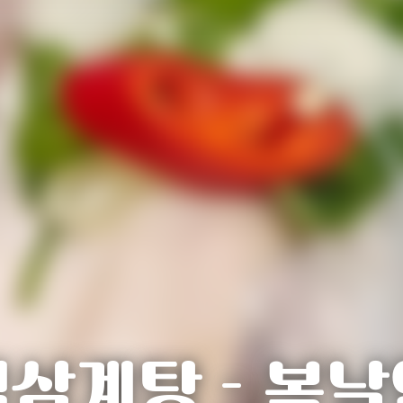
백삼계탕 - 복날