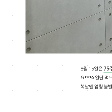
8월 15일은
75
요^^; 일단 먹
복날엔 엄청 붐