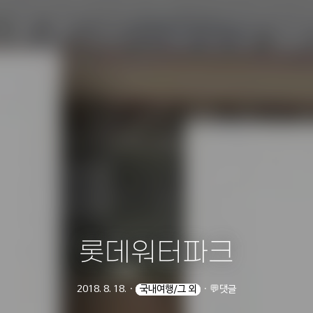
롯데워터파크
2018. 8. 18.
ㆍ
국내여행/그 외
ㆍ
💬댓글