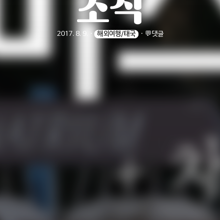
조식
2017. 8. 9.
ㆍ
해외여행/태국
ㆍ
💬댓글