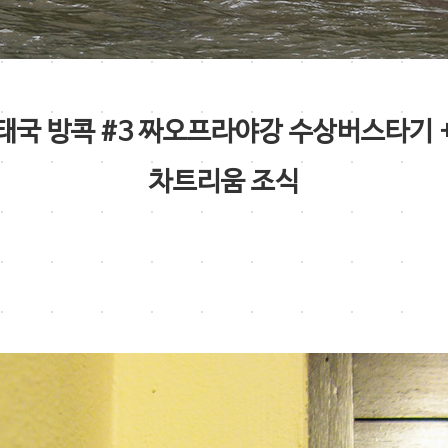
태국 방콕 #3 짜오프라야강 수상버스타기 
차트리움 조식