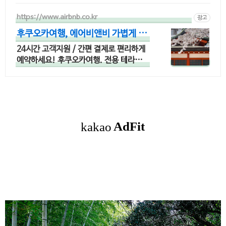
https://www.airbnb.co.kr
광고
후쿠오카여행, 에어비앤비 가볍게 떠
나는 후쿠오카 여행
24시간 고객지원 / 간편 결제로 편리하게
예약하세요! 후쿠오카여행. 전용 테라스와
바비큐 그릴이 제공되는 숙소를 예약하세
요.