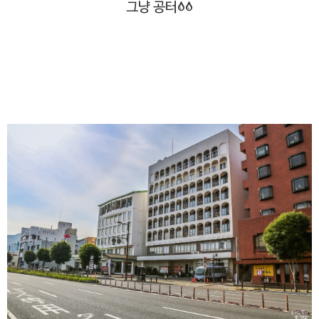
그냥 공터;;