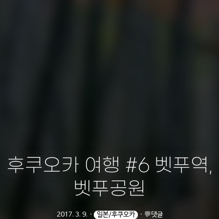
후쿠오카 여행 #6 벳푸역,
벳푸공원
2017. 3. 9.
ㆍ
일본/후쿠오카
ㆍ
💬댓글