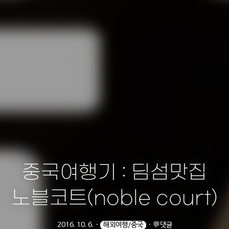
중국여행기 : 딤섬맛집
노블코트(noble court)
2016. 10. 6.
ㆍ
해외여행/중국
ㆍ
💬댓글